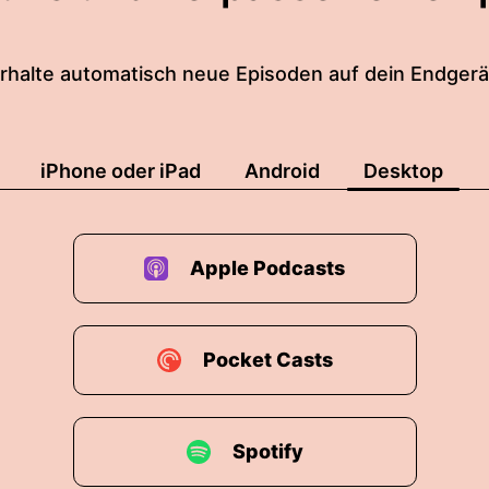
be mir vorgenommen das ehrlichste auszusprechen wa
folgen.
rhalte automatisch neue Episoden auf dein Endgerä
ung neun Jahren Menschen begleiten.
iPhone oder iPad
Android
Desktop
r nicht wie viele es sind vor einem Jahr oder vor zw
ich mich ob ist eigentlich noch dreistellig?
Apple Podcasts
 vielstellig ist?
 es vielstelliger.
Pocket Casts
ürlich mitrechne, wen ich vielleicht alles im Podcast 
 mehr Menschen sein, dann sind wir auf jeden Fall fü
Spotify