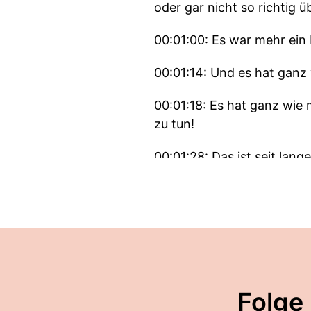
oder gar nicht so richtig ü
00:01:00: Es war mehr ein
00:01:14: Und es hat ganz v
00:01:18: Es hat ganz wie 
zu tun!
00:01:28: Das ist seit lan
irgendwas mit sich trägt.
00:01:40: Ist jetzt noch gan
00:01:41: Es gibt die Idee
00:01:47: Aber die sind auf
Folge
00:01:51: Und es ist so int