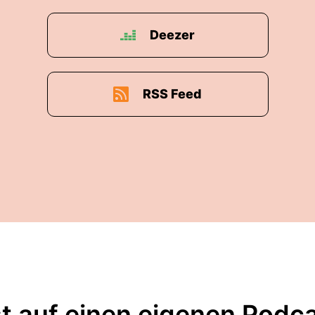
iche Sache, die ich sagen kann ist ... Ich hatte kurz d
Deezer
ser dreihundertsten Folge auch um den Podcasts zu 
it zu Ehren, auch dich zu Ehrenden als Hörerinnen.
RSS Feed
h da und hab gemerkt, boah fuck.
Bock jetzt die super krassesten Zehnerkenntnisse au
keinen Bock, die zehn Topten folgen irgendwie rausz
n und mir irgendetwas ganz tolles überlegen.
ein Bock, zehn oder mein Wink auch drei hundert rich
uf all diese mentalen Geschichten irgendwie keinen B
t auf einen eigenen Podc