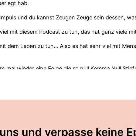
berlegt hab.
 Impuls und du kannst Zeugen Zeuge sein dessen, was
iel mit diesem Podcast zu tun, das hat ganz viele mit
mit dem Leben zu tun... Also es hat sehr viel mit Me
gem mal wieder eine Folge die so null Komma Null Stie
z frei.
 Und dazu gab es noch zwei, drei Überlegungen und da
 keinem Zettel!
 uns und verpasse keine E
eressant.