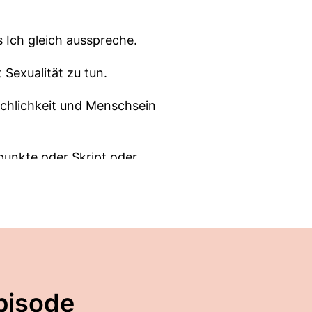
 Ich gleich ausspreche.
 Sexualität zu tun.
nschlichkeit und Menschsein
fpunkte oder Skript oder
s war's.
pisode